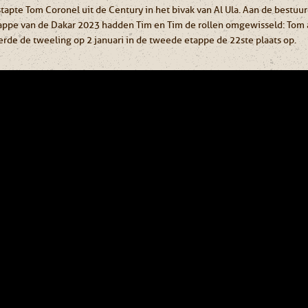
tapte Tom Coronel uit de Century in het bivak van Al Ula. Aan de bestuu
appe van de Dakar 2023 hadden Tim en Tim de rollen omgewisseld: Tom a
erde de tweeling op 2 januari in de tweede etappe de 22ste plaats op.