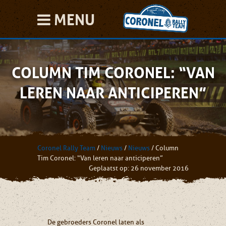
MENU
COLUMN TIM CORONEL: “VAN
LEREN NAAR ANTICIPEREN”
Coronel Rally Team
/
Nieuws
/
Nieuws
/
Column
Tim Coronel: “Van leren naar anticiperen”
Geplaatst op: 26 november 2016
De gebroeders Coronel laten als