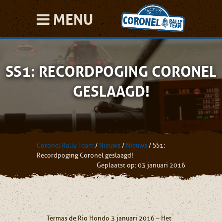
MENU
SS1: RECORDPOGING CORONEL
GESLAAGD!
Coronel Rally Team
/
Nieuws
/
Nieuws
/
SS1:
Recordpoging Coronel geslaagd!
Geplaatst op: 03 januari 2016
Termas de Rio Hondo 3 januari 2016 – Het