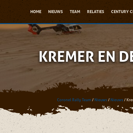
HOME
NIEUWS
TEAM
RELATIES
CENTURY C
KREMER EN DE
Coronel Rally Team
/
Nieuws
/
Nieuws
/
Kre