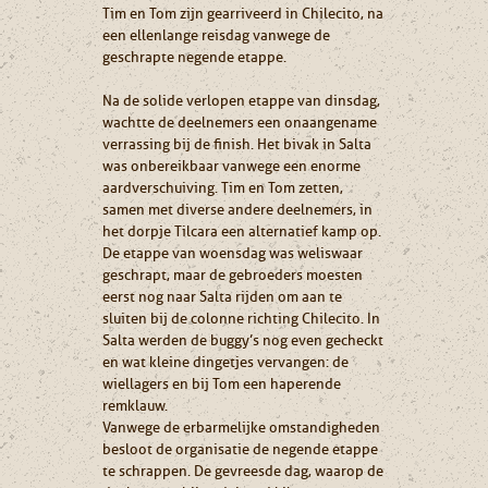
Tim en Tom zijn gearriveerd in Chilecito, na
een ellenlange reisdag vanwege de
geschrapte negende etappe.
Na de solide verlopen etappe van dinsdag,
wachtte de deelnemers een onaangename
verrassing bij de finish. Het bivak in Salta
was onbereikbaar vanwege een enorme
aardverschuiving. Tim en Tom zetten,
samen met diverse andere deelnemers, in
het dorpje Tilcara een alternatief kamp op.
De etappe van woensdag was weliswaar
geschrapt, maar de gebroeders moesten
eerst nog naar Salta rijden om aan te
sluiten bij de colonne richting Chilecito. In
Salta werden de buggy’s nog even gecheckt
en wat kleine dingetjes vervangen: de
wiellagers en bij Tom een haperende
remklauw.
Vanwege de erbarmelijke omstandigheden
besloot de organisatie de negende etappe
te schrappen. De gevreesde dag, waarop de