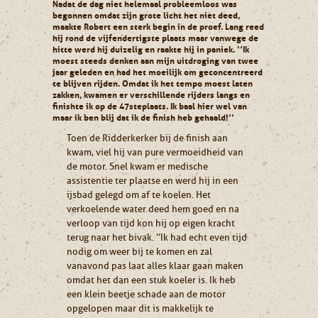
Nadat de dag niet helemaal probleemloos was
begonnen omdat zijn grote licht het niet deed,
maakte Robert een sterk begin in de proef. Lang reed
hij rond de vijfendertigste plaats maar vanwege de
hitte werd hij duizelig en raakte hij in paniek. ‘’Ik
moest steeds denken aan mijn uitdroging van twee
jaar geleden en had het moeilijk om geconcentreerd
te blijven rijden. Omdat ik het tempo moest laten
zakken, kwamen er verschillende rijders langs en
finishte ik op de 47ste plaats. Ik baal hier wel van
maar ik ben blij dat ik de finish heb gehaald!’’
Toen de Ridderkerker bij de finish aan
kwam, viel hij van pure vermoeidheid van
de motor. Snel kwam er medische
assistentie ter plaatse en werd hij in een
ijsbad gelegd om af te koelen. Het
verkoelende water deed hem goed en na
verloop van tijd kon hij op eigen kracht
terug naar het bivak. ‘’Ik had echt even tijd
nodig om weer bij te komen en zal
vanavond pas laat alles klaar gaan maken
omdat het dan een stuk koeler is. Ik heb
een klein beetje schade aan de motor
opgelopen maar dit is makkelijk te