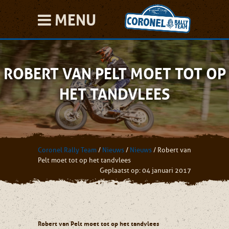
MENU
ROBERT VAN PELT MOET TOT OP
HET TANDVLEES
Coronel Rally Team
/
Nieuws
/
Nieuws
/
Robert van
Pelt moet tot op het tandvlees
Geplaatst op: 04 januari 2017
Robert van Pelt moet tot op het tandvlees