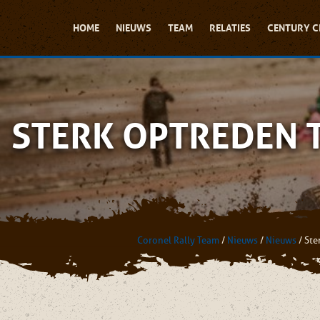
HOME
NIEUWS
TEAM
RELATIES
CENTURY C
STERK OPTREDEN T
Coronel Rally Team
/
Nieuws
/
Nieuws
/
Ste