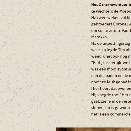
Het Dakar-avontuur i
te wachten: de Moroc
Na twee weken vol blu
gebroeders Coronel w
om stil te zitten. Va
Marokko.
Na de uitputtingsslag
waar, zo legde Tim ui
weet ik het ook nog ni
“Eerlijk is eerlijk: w
was een mooi avontuur
dan die paden en de m
nooit zo leuk gehad in
Hier hoort dat evene
Hij voegde toe: “Het m
gaat, zie je in de ver
slopen, dit is gewoon 
het is een commerciee