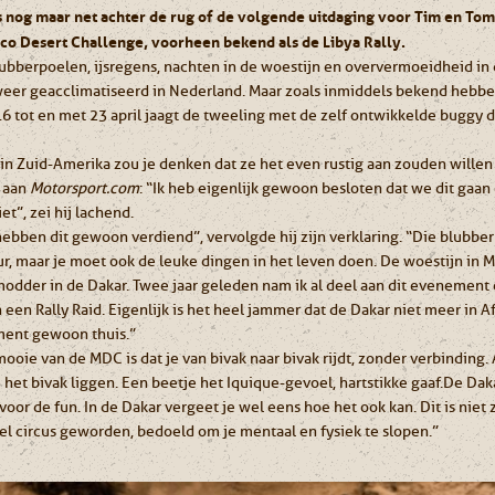
s nog maar net achter de rug of de volgende uitdaging voor Tim en Tom
co Desert Challenge, voorheen bekend als de Libya Rally.
bberpoelen, ijsregens, nachten in de woestijn en oververmoeidheid in d
eer geacclimatiseerd in Nederland. Maar zoals inmiddels bekend hebb
n 16 tot en met 23 april jaagt de tweeling met de zelf ontwikkelde buggy 
 in Zuid-Amerika zou je denken dat ze het even rustig aan zouden willen
t aan
Motorsport.com
: “Ik heb eigenlijk gewoon besloten dat we dit gaan
et”, zei hij lachend.
e hebben dit gewoon verdiend”, vervolgde hij zijn verklaring. “Die blubbe
, maar je moet ook de leuke dingen in het leven doen. De woestijn in M
odder in de Dakar. Twee jaar geleden nam ik al deel aan dit evenement 
 een Rally Raid. Eigenlijk is het heel jammer dat de Dakar niet meer in A
ment gewoon thuis.”
ooie van de MDC is dat je van bivak naar bivak rijdt, zonder verbinding. 
te het bivak liggen. Een beetje het Iquique-gevoel, hartstikke gaaf. De Dak
voor de fun. In de Dakar vergeet je wel eens hoe het ook kan. Dit is niet
l circus geworden, bedoeld om je mentaal en fysiek te slopen.”