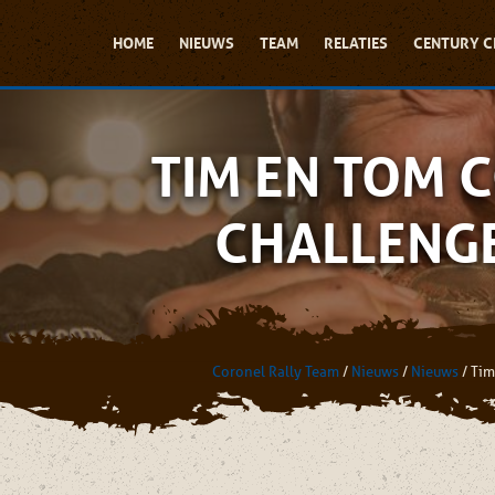
HOME
NIEUWS
TEAM
RELATIES
CENTURY C
TIM EN TOM 
CHALLENGE
Coronel Rally Team
/
Nieuws
/
Nieuws
/
Tim