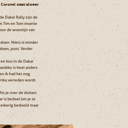
 Coronel staat alweer
e Dakar Rally zijn de
en Tim en Tom moeite
door de woestijn van
 doen. Niets is minder
 doen, punt. Verder
r en kou in de Dakar
arokko is heel anders
en ik had het nog
frika verreden wordt.
Als je over de duinen
ar is bedoel om je te
 zeikerig bedoeld maar