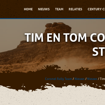
HOME
NIEUWS
TEAM
RELATIES
CENTURY C
TIM EN TOM C
ST
Coronel Rally Team
/
Nieuws
/
Nieuws
/
Tim