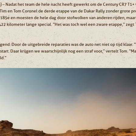
) – Nadat het team de hele nacht heeft gewerkt om de Century CR7 T1+ w
 Tim en Tom Coronel de derde etappe van de Dakar Rally zonder grote p
s 185e en moesten de hele dag door stofwolken van anderen rijden, maa
 422 kilometer lange special. “Het was toch wel een zware etappe,” zegt 
gend. Door de uitgebreide reparaties was de auto net niet op tijd klaar.
 start. Daar krijgen we waarschijnlijk nog een straf voor,” vertelt Tom. “
ld.”