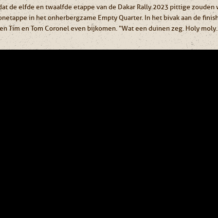
dat de elfde en twaalfde etappe van de Dakar Rally 2023 pittige zoude
etappe in het onherbergzame Empty Quarter. In het bivak aan de finish
ten Tim en Tom Coronel even bijkomen. “Wat een duinen zeg. Holy moly.