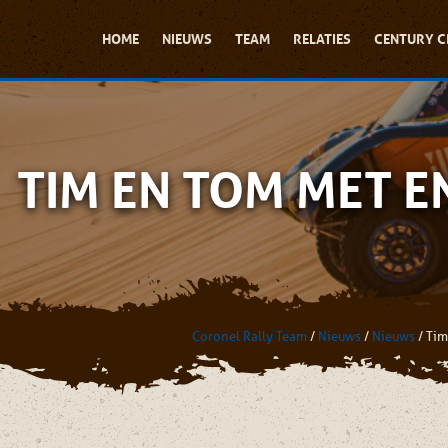
HOME
NIEUWS
TEAM
RELATIES
CENTURY C
TIM EN TOM MET E
Coronel Rally Team
/
Nieuws
/
Nieuws
/
Tim