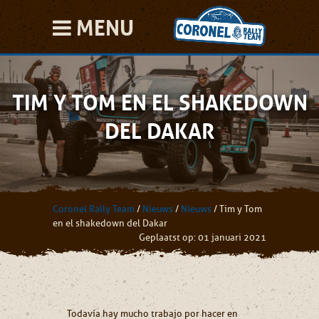
MENU
TIM Y TOM EN EL SHAKEDOWN
DEL DAKAR
Coronel Rally Team
/
Nieuws
/
Nieuws
/
Tim y Tom
en el shakedown del Dakar
Geplaatst op: 01 januari 2021
Todavía hay mucho trabajo por hacer en