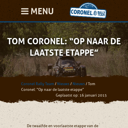
MENU
TOM CORONEL: “OP NAAR DE
LAATSTE ETAPPE”
Coronel Rally Team
/
Nieuws
/
Nieuws
/
Tom
Coronel: “Op naar de laatste etappe”
Geplaatst op: 16 januari 2015
De twaalfde en voorlaatste etappe van de